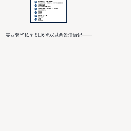
美西奢华私享 8日6晚双城两景漫游记——
大峡谷日落与拉斯维加斯的不眠夜