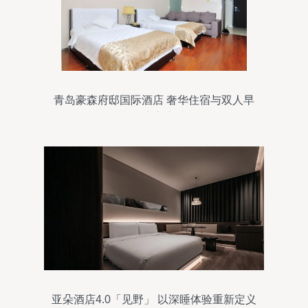
青岛豪森府邸国际酒店 奢华住宿与双人早
餐的完美之选
亚朵酒店4.0「见野」 以深睡体验重新定义