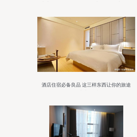
床房/标间仅需168元！住满588元再享两间
九折
酒店住宿必备良品 这三样东西让你的旅途
更安心舒适